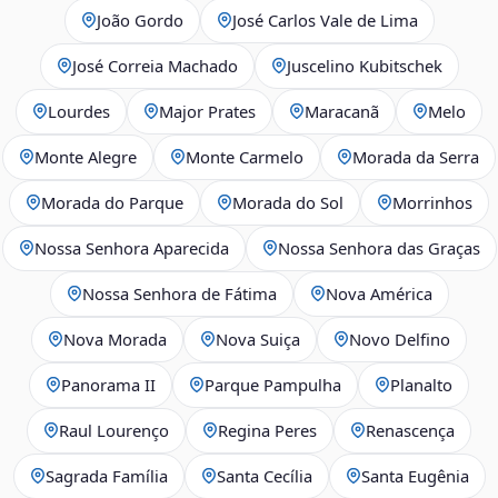
João Gordo
José Carlos Vale de Lima
José Correia Machado
Juscelino Kubitschek
Lourdes
Major Prates
Maracanã
Melo
Monte Alegre
Monte Carmelo
Morada da Serra
Morada do Parque
Morada do Sol
Morrinhos
Nossa Senhora Aparecida
Nossa Senhora das Graças
Nossa Senhora de Fátima
Nova América
Nova Morada
Nova Suiça
Novo Delfino
Panorama II
Parque Pampulha
Planalto
Raul Lourenço
Regina Peres
Renascença
Sagrada Família
Santa Cecília
Santa Eugênia