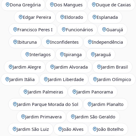
Dona Gregória
Dos Mangues
Duque de Caxias
Edgar Pereira
Eldorado
Esplanada
Francisco Peres I
Funcionários
Guarujá
Ibituruna
Inconfidentes
Independência
Interlagos
Ipiranga
Jaraguá
Jardim Alegre
Jardim Alvorada
Jardim Brasil
Jardim Itália
Jardim Liberdade
Jardim Olímpico
Jardim Palmeiras
Jardim Panorama
Jardim Parque Morada do Sol
Jardim Planalto
Jardim Primavera
Jardim São Geraldo
Jardim São Luiz
João Alves
João Botelho