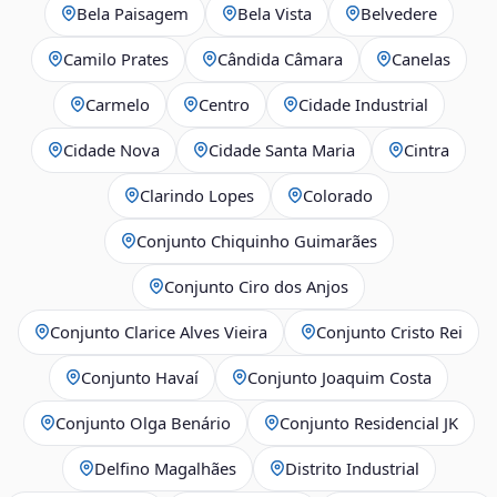
Bela Paisagem
Bela Vista
Belvedere
Camilo Prates
Cândida Câmara
Canelas
Carmelo
Centro
Cidade Industrial
Cidade Nova
Cidade Santa Maria
Cintra
Clarindo Lopes
Colorado
Conjunto Chiquinho Guimarães
Conjunto Ciro dos Anjos
Conjunto Clarice Alves Vieira
Conjunto Cristo Rei
Conjunto Havaí
Conjunto Joaquim Costa
Conjunto Olga Benário
Conjunto Residencial JK
Delfino Magalhães
Distrito Industrial