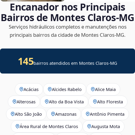
Encanador nos Principais
Bairros de Montes Claros‑MG
Serviços hidráulicos completos e manutenções nos
principais bairros da cidade de Montes Claros‑MG.
145
bairros atendidos em Montes Claros-MG
Acácias
Alcides Rabelo
Alice Maia
Alterosas
Alto da Boa Vista
Alto Floresta
Alto São João
Amazonas
Antônio Pimenta
Área Rural de Montes Claros
Augusta Mota