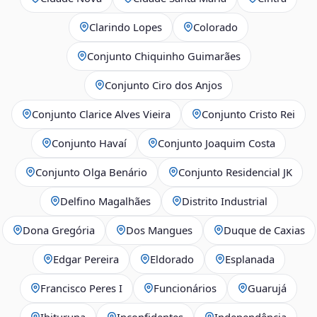
Clarindo Lopes
Colorado
Conjunto Chiquinho Guimarães
Conjunto Ciro dos Anjos
Conjunto Clarice Alves Vieira
Conjunto Cristo Rei
Conjunto Havaí
Conjunto Joaquim Costa
Conjunto Olga Benário
Conjunto Residencial JK
Delfino Magalhães
Distrito Industrial
Dona Gregória
Dos Mangues
Duque de Caxias
Edgar Pereira
Eldorado
Esplanada
Francisco Peres I
Funcionários
Guarujá
Ibituruna
Inconfidentes
Independência