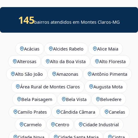
145
bairros atendidos em Montes Claros-MG
Acácias
Alcides Rabelo
Alice Maia
Alterosas
Alto da Boa Vista
Alto Floresta
Alto São João
Amazonas
Antônio Pimenta
Área Rural de Montes Claros
Augusta Mota
Bela Paisagem
Bela Vista
Belvedere
Camilo Prates
Cândida Câmara
Canelas
Carmelo
Centro
Cidade Industrial
Cidade Nova
Cidade Santa Maria
Cintra