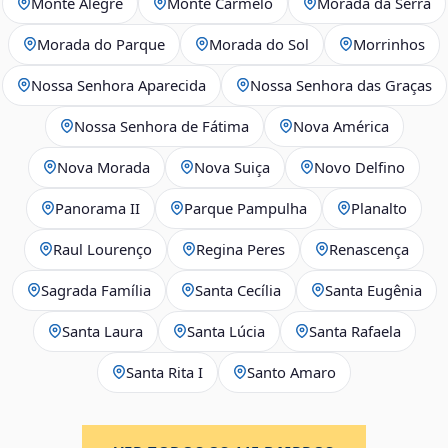
Monte Alegre
Monte Carmelo
Morada da Serra
Morada do Parque
Morada do Sol
Morrinhos
Nossa Senhora Aparecida
Nossa Senhora das Graças
Nossa Senhora de Fátima
Nova América
Nova Morada
Nova Suiça
Novo Delfino
Panorama II
Parque Pampulha
Planalto
Raul Lourenço
Regina Peres
Renascença
Sagrada Família
Santa Cecília
Santa Eugênia
Santa Laura
Santa Lúcia
Santa Rafaela
Santa Rita I
Santo Amaro