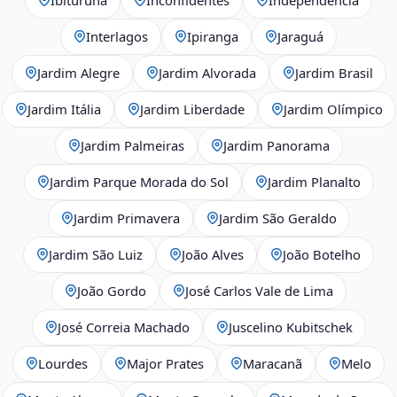
Interlagos
Ipiranga
Jaraguá
Jardim Alegre
Jardim Alvorada
Jardim Brasil
Jardim Itália
Jardim Liberdade
Jardim Olímpico
Jardim Palmeiras
Jardim Panorama
Jardim Parque Morada do Sol
Jardim Planalto
Jardim Primavera
Jardim São Geraldo
Jardim São Luiz
João Alves
João Botelho
João Gordo
José Carlos Vale de Lima
José Correia Machado
Juscelino Kubitschek
Lourdes
Major Prates
Maracanã
Melo