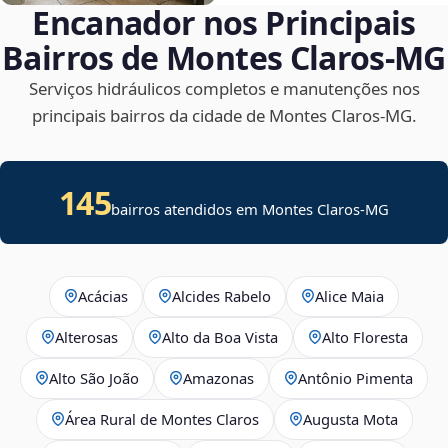
Encanador nos Principais
Bairros de Montes Claros‑MG
Serviços hidráulicos completos e manutenções nos
principais bairros da cidade de Montes Claros‑MG.
145
bairros atendidos em Montes Claros-MG
Acácias
Alcides Rabelo
Alice Maia
Alterosas
Alto da Boa Vista
Alto Floresta
Alto São João
Amazonas
Antônio Pimenta
Área Rural de Montes Claros
Augusta Mota