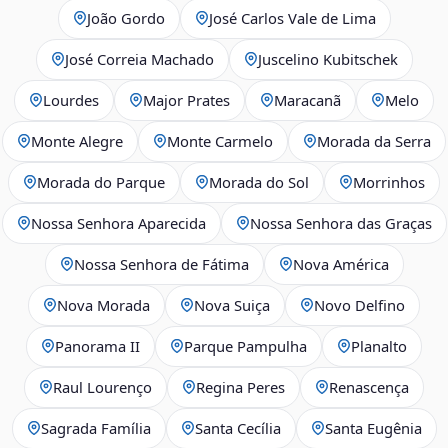
João Gordo
José Carlos Vale de Lima
José Correia Machado
Juscelino Kubitschek
Lourdes
Major Prates
Maracanã
Melo
Monte Alegre
Monte Carmelo
Morada da Serra
Morada do Parque
Morada do Sol
Morrinhos
Nossa Senhora Aparecida
Nossa Senhora das Graças
Nossa Senhora de Fátima
Nova América
Nova Morada
Nova Suiça
Novo Delfino
Panorama II
Parque Pampulha
Planalto
Raul Lourenço
Regina Peres
Renascença
Sagrada Família
Santa Cecília
Santa Eugênia