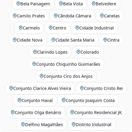
Bela Paisagem
Bela Vista
Belvedere
Camilo Prates
Cândida Câmara
Canelas
Carmelo
Centro
Cidade Industrial
Cidade Nova
Cidade Santa Maria
Cintra
Clarindo Lopes
Colorado
Conjunto Chiquinho Guimarães
Conjunto Ciro dos Anjos
Conjunto Clarice Alves Vieira
Conjunto Cristo Rei
Conjunto Havaí
Conjunto Joaquim Costa
Conjunto Olga Benário
Conjunto Residencial JK
Delfino Magalhães
Distrito Industrial