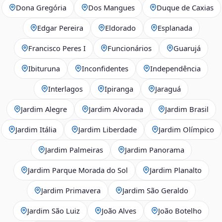
Dona Gregória
Dos Mangues
Duque de Caxias
Edgar Pereira
Eldorado
Esplanada
Francisco Peres I
Funcionários
Guarujá
Ibituruna
Inconfidentes
Independência
Interlagos
Ipiranga
Jaraguá
Jardim Alegre
Jardim Alvorada
Jardim Brasil
Jardim Itália
Jardim Liberdade
Jardim Olímpico
Jardim Palmeiras
Jardim Panorama
Jardim Parque Morada do Sol
Jardim Planalto
Jardim Primavera
Jardim São Geraldo
Jardim São Luiz
João Alves
João Botelho