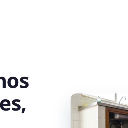
nos
es,