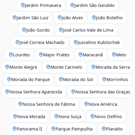
Jardim Primavera
Jardim São Geraldo
Jardim São Luiz
João Alves
João Botelho
João Gordo
José Carlos Vale de Lima
José Correia Machado
Juscelino Kubitschek
Lourdes
Major Prates
Maracanã
Melo
Monte Alegre
Monte Carmelo
Morada da Serra
Morada do Parque
Morada do Sol
Morrinhos
Nossa Senhora Aparecida
Nossa Senhora das Graças
Nossa Senhora de Fátima
Nova América
Nova Morada
Nova Suiça
Novo Delfino
Panorama II
Parque Pampulha
Planalto