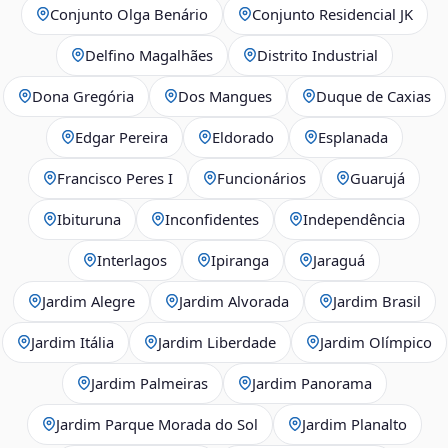
Conjunto Olga Benário
Conjunto Residencial JK
Delfino Magalhães
Distrito Industrial
Dona Gregória
Dos Mangues
Duque de Caxias
Edgar Pereira
Eldorado
Esplanada
Francisco Peres I
Funcionários
Guarujá
Ibituruna
Inconfidentes
Independência
Interlagos
Ipiranga
Jaraguá
Jardim Alegre
Jardim Alvorada
Jardim Brasil
Jardim Itália
Jardim Liberdade
Jardim Olímpico
Jardim Palmeiras
Jardim Panorama
Jardim Parque Morada do Sol
Jardim Planalto