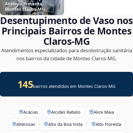
Antônio Pimenta,
Montes Claros‑MG
Desentupimento de Vaso nos
Principais Bairros de Montes
Claros‑MG
Atendimentos especializados para desobstrução sanitária
nos bairros da cidade de Montes Claros‑MG.
145
bairros atendidos em Montes Claros-MG
Acácias
Alcides Rabelo
Alice Maia
Alterosas
Alto da Boa Vista
Alto Floresta