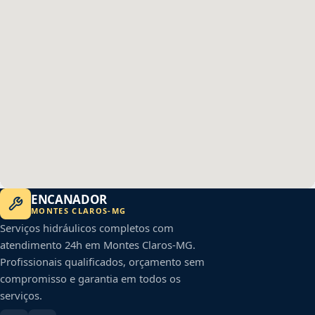
ENCANADOR
MONTES CLAROS
-
MG
Serviços hidráulicos completos com
atendimento 24h em
Montes Claros
-
MG
.
Profissionais qualificados, orçamento sem
compromisso e garantia em todos os
serviços.