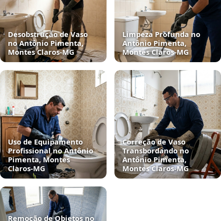
Desobstrução de Vaso
Limpeza Profunda no
no Antônio Pimenta,
Antônio Pimenta,
Montes Claros‑MG
Montes Claros‑MG
Uso de Equipamento
Correção de Vaso
Profissional no Antônio
Transbordando no
Pimenta, Montes
Antônio Pimenta,
Claros‑MG
Montes Claros‑MG
Remoção de Objetos no