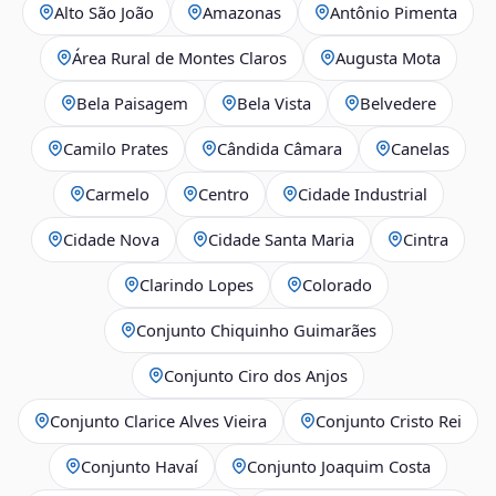
Alto São João
Amazonas
Antônio Pimenta
Área Rural de Montes Claros
Augusta Mota
Bela Paisagem
Bela Vista
Belvedere
Camilo Prates
Cândida Câmara
Canelas
Carmelo
Centro
Cidade Industrial
Cidade Nova
Cidade Santa Maria
Cintra
Clarindo Lopes
Colorado
Conjunto Chiquinho Guimarães
Conjunto Ciro dos Anjos
Conjunto Clarice Alves Vieira
Conjunto Cristo Rei
Conjunto Havaí
Conjunto Joaquim Costa