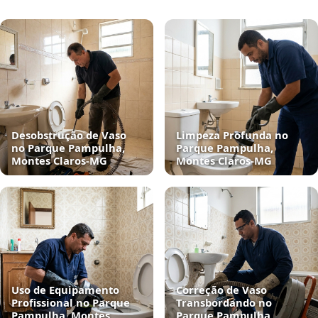
Desobstrução de Vaso
Limpeza Profunda no
no Parque Pampulha,
Parque Pampulha,
Montes Claros‑MG
Montes Claros‑MG
Uso de Equipamento
Correção de Vaso
Profissional no Parque
Transbordando no
Pampulha, Montes
Parque Pampulha,