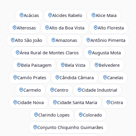
Acácias
Alcides Rabelo
Alice Maia
Alterosas
Alto da Boa Vista
Alto Floresta
Alto São João
Amazonas
Antônio Pimenta
Área Rural de Montes Claros
Augusta Mota
Bela Paisagem
Bela Vista
Belvedere
Camilo Prates
Cândida Câmara
Canelas
Carmelo
Centro
Cidade Industrial
Cidade Nova
Cidade Santa Maria
Cintra
Clarindo Lopes
Colorado
Conjunto Chiquinho Guimarães