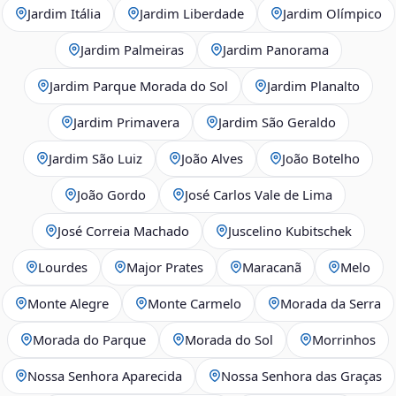
Jardim Itália
Jardim Liberdade
Jardim Olímpico
Jardim Palmeiras
Jardim Panorama
Jardim Parque Morada do Sol
Jardim Planalto
Jardim Primavera
Jardim São Geraldo
Jardim São Luiz
João Alves
João Botelho
João Gordo
José Carlos Vale de Lima
José Correia Machado
Juscelino Kubitschek
Lourdes
Major Prates
Maracanã
Melo
Monte Alegre
Monte Carmelo
Morada da Serra
Morada do Parque
Morada do Sol
Morrinhos
Nossa Senhora Aparecida
Nossa Senhora das Graças