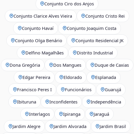
Conjunto Ciro dos Anjos
Conjunto Clarice Alves Vieira
Conjunto Cristo Rei
Conjunto Havaí
Conjunto Joaquim Costa
Conjunto Olga Benário
Conjunto Residencial JK
Delfino Magalhães
Distrito Industrial
Dona Gregória
Dos Mangues
Duque de Caxias
Edgar Pereira
Eldorado
Esplanada
Francisco Peres I
Funcionários
Guarujá
Ibituruna
Inconfidentes
Independência
Interlagos
Ipiranga
Jaraguá
Jardim Alegre
Jardim Alvorada
Jardim Brasil