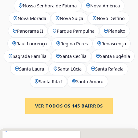
Nossa Senhora de Fátima
Nova América
Nova Morada
Nova Suiça
Novo Delfino
Panorama II
Parque Pampulha
Planalto
Raul Lourenço
Regina Peres
Renascença
Sagrada Família
Santa Cecília
Santa Eugênia
Santa Laura
Santa Lúcia
Santa Rafaela
Santa Rita I
Santo Amaro
VER TODOS OS
145
BAIRROS