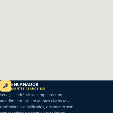
ENCANADOR
MONTES CLAROS
-
MG
Serviços hidráulicos completos com
atendimento 24h em
Montes Claros
-
MG
.
Profissionais qualificados, orçamento sem
compromisso e garantia em todos os