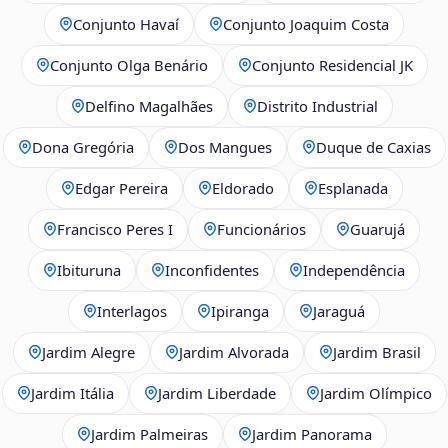
Conjunto Havaí
Conjunto Joaquim Costa
Conjunto Olga Benário
Conjunto Residencial JK
Delfino Magalhães
Distrito Industrial
Dona Gregória
Dos Mangues
Duque de Caxias
Edgar Pereira
Eldorado
Esplanada
Francisco Peres I
Funcionários
Guarujá
Ibituruna
Inconfidentes
Independência
Interlagos
Ipiranga
Jaraguá
Jardim Alegre
Jardim Alvorada
Jardim Brasil
Jardim Itália
Jardim Liberdade
Jardim Olímpico
Jardim Palmeiras
Jardim Panorama