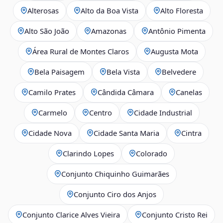
Alterosas
Alto da Boa Vista
Alto Floresta
Alto São João
Amazonas
Antônio Pimenta
Área Rural de Montes Claros
Augusta Mota
Bela Paisagem
Bela Vista
Belvedere
Camilo Prates
Cândida Câmara
Canelas
Carmelo
Centro
Cidade Industrial
Cidade Nova
Cidade Santa Maria
Cintra
Clarindo Lopes
Colorado
Conjunto Chiquinho Guimarães
Conjunto Ciro dos Anjos
Conjunto Clarice Alves Vieira
Conjunto Cristo Rei