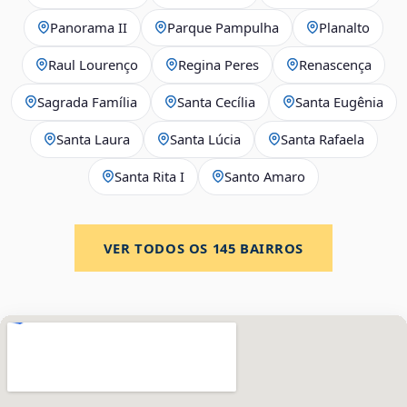
Panorama II
Parque Pampulha
Planalto
Raul Lourenço
Regina Peres
Renascença
Sagrada Família
Santa Cecília
Santa Eugênia
Santa Laura
Santa Lúcia
Santa Rafaela
Santa Rita I
Santo Amaro
VER TODOS OS
145
BAIRROS