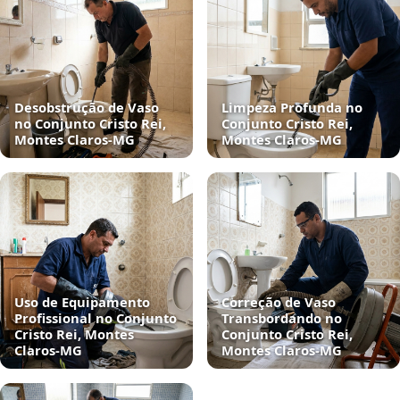
Desobstrução de Vaso
Limpeza Profunda no
no Conjunto Cristo Rei,
Conjunto Cristo Rei,
Montes Claros‑MG
Montes Claros‑MG
Uso de Equipamento
Correção de Vaso
Profissional no Conjunto
Transbordando no
Cristo Rei, Montes
Conjunto Cristo Rei,
Claros‑MG
Montes Claros‑MG