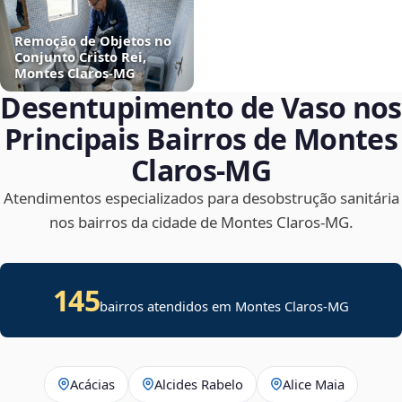
Remoção de Objetos no
Conjunto Cristo Rei,
Montes Claros‑MG
Desentupimento de Vaso nos
Principais Bairros de Montes
Claros‑MG
Atendimentos especializados para desobstrução sanitária
nos bairros da cidade de Montes Claros‑MG.
145
bairros atendidos em Montes Claros-MG
Acácias
Alcides Rabelo
Alice Maia