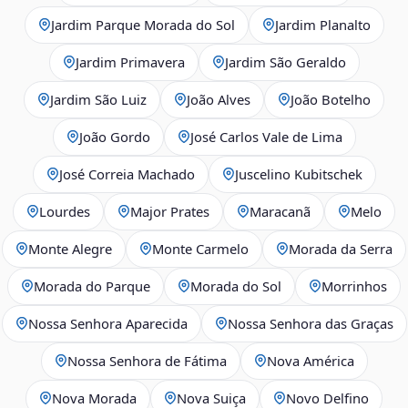
Jardim Parque Morada do Sol
Jardim Planalto
Jardim Primavera
Jardim São Geraldo
Jardim São Luiz
João Alves
João Botelho
João Gordo
José Carlos Vale de Lima
José Correia Machado
Juscelino Kubitschek
Lourdes
Major Prates
Maracanã
Melo
Monte Alegre
Monte Carmelo
Morada da Serra
Morada do Parque
Morada do Sol
Morrinhos
Nossa Senhora Aparecida
Nossa Senhora das Graças
Nossa Senhora de Fátima
Nova América
Nova Morada
Nova Suiça
Novo Delfino