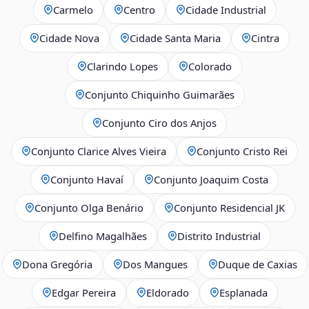
Carmelo
Centro
Cidade Industrial
Cidade Nova
Cidade Santa Maria
Cintra
Clarindo Lopes
Colorado
Conjunto Chiquinho Guimarães
Conjunto Ciro dos Anjos
Conjunto Clarice Alves Vieira
Conjunto Cristo Rei
Conjunto Havaí
Conjunto Joaquim Costa
Conjunto Olga Benário
Conjunto Residencial JK
Delfino Magalhães
Distrito Industrial
Dona Gregória
Dos Mangues
Duque de Caxias
Edgar Pereira
Eldorado
Esplanada