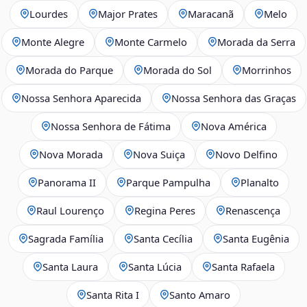
Lourdes
Major Prates
Maracanã
Melo
Monte Alegre
Monte Carmelo
Morada da Serra
Morada do Parque
Morada do Sol
Morrinhos
Nossa Senhora Aparecida
Nossa Senhora das Graças
Nossa Senhora de Fátima
Nova América
Nova Morada
Nova Suiça
Novo Delfino
Panorama II
Parque Pampulha
Planalto
Raul Lourenço
Regina Peres
Renascença
Sagrada Família
Santa Cecília
Santa Eugênia
Santa Laura
Santa Lúcia
Santa Rafaela
Santa Rita I
Santo Amaro