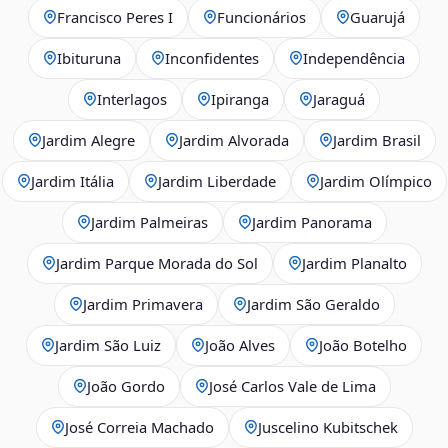
Francisco Peres I
Funcionários
Guarujá
Ibituruna
Inconfidentes
Independência
Interlagos
Ipiranga
Jaraguá
Jardim Alegre
Jardim Alvorada
Jardim Brasil
Jardim Itália
Jardim Liberdade
Jardim Olímpico
Jardim Palmeiras
Jardim Panorama
Jardim Parque Morada do Sol
Jardim Planalto
Jardim Primavera
Jardim São Geraldo
Jardim São Luiz
João Alves
João Botelho
João Gordo
José Carlos Vale de Lima
José Correia Machado
Juscelino Kubitschek