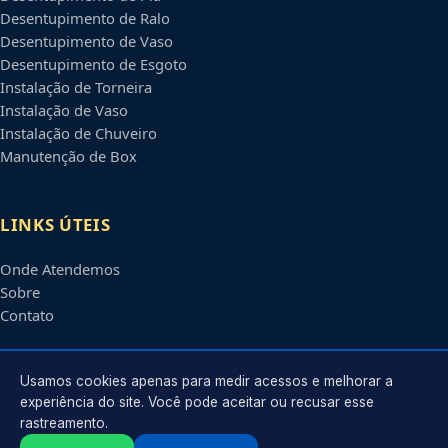
Desentupimento de Ralo
Desentupimento de Vaso
Desentupimento de Esgoto
Instalação de Torneira
Instalação de Vaso
Instalação de Chuveiro
Manutenção de Box
LINKS ÚTEIS
Onde Atendemos
Sobre
Contato
CONTATO
Usamos cookies apenas para medir acessos e melhorar a
experiência do site. Você pode aceitar ou recusar esse
rastreamento.
Atendimento em
Montes Claros
-
MG
e regiões parceiras