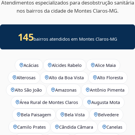
Atendimentos especializados para desobstrução sanitária
nos bairros da cidade de Montes Claros‑MG.
145
bairros atendidos em Montes Claros-MG
Acácias
Alcides Rabelo
Alice Maia
Alterosas
Alto da Boa Vista
Alto Floresta
Alto São João
Amazonas
Antônio Pimenta
Área Rural de Montes Claros
Augusta Mota
Bela Paisagem
Bela Vista
Belvedere
Camilo Prates
Cândida Câmara
Canelas