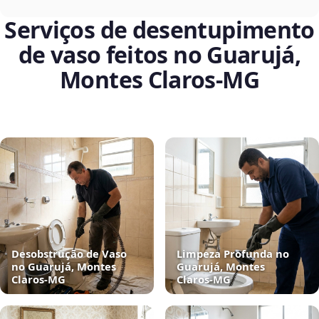
Serviços de desentupimento
de vaso feitos no Guarujá,
Montes Claros‑MG
Desobstrução de Vaso
Limpeza Profunda no
no Guarujá, Montes
Guarujá, Montes
Claros‑MG
Claros‑MG