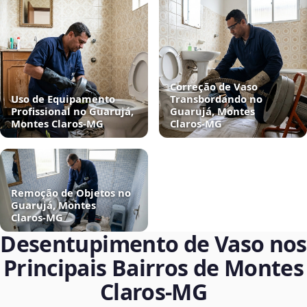
Correção de Vaso
Uso de Equipamento
Transbordando no
Profissional no Guarujá,
Guarujá, Montes
Montes Claros‑MG
Claros‑MG
Remoção de Objetos no
Guarujá, Montes
Claros‑MG
Desentupimento de Vaso nos
Principais Bairros de Montes
Claros‑MG