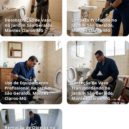
Desobstrução de Vaso
Limpeza Profunda no
no Jardim São Geraldo,
Jardim São Geraldo,
Montes Claros‑MG
Montes Claros‑MG
Uso de Equipamento
Correção de Vaso
Profissional no Jardim
Transbordando no
São Geraldo, Montes
Jardim São Geraldo,
Claros‑MG
Montes Claros‑MG
Remoção de Objetos no