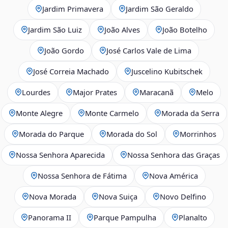
Jardim Primavera
Jardim São Geraldo
Jardim São Luiz
João Alves
João Botelho
João Gordo
José Carlos Vale de Lima
José Correia Machado
Juscelino Kubitschek
Lourdes
Major Prates
Maracanã
Melo
Monte Alegre
Monte Carmelo
Morada da Serra
Morada do Parque
Morada do Sol
Morrinhos
Nossa Senhora Aparecida
Nossa Senhora das Graças
Nossa Senhora de Fátima
Nova América
Nova Morada
Nova Suiça
Novo Delfino
Panorama II
Parque Pampulha
Planalto