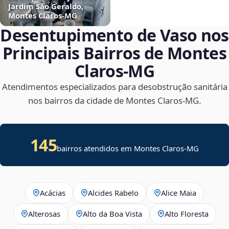
Jardim São Geraldo,
Montes Claros‑MG
Desentupimento de Vaso nos
Principais Bairros de Montes
Claros‑MG
Atendimentos especializados para desobstrução sanitária
nos bairros da cidade de Montes Claros‑MG.
145
bairros atendidos em Montes Claros-MG
Acácias
Alcides Rabelo
Alice Maia
Alterosas
Alto da Boa Vista
Alto Floresta