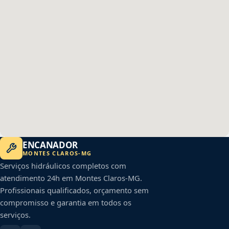
ENCANADOR
MONTES CLAROS
-
MG
Serviços hidráulicos completos com
atendimento 24h em
Montes Claros
-
MG
.
Profissionais qualificados, orçamento sem
compromisso e garantia em todos os
serviços.