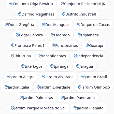
Conjunto Olga Benário
Conjunto Residencial JK
Delfino Magalhães
Distrito Industrial
Dona Gregória
Dos Mangues
Duque de Caxias
Edgar Pereira
Eldorado
Esplanada
Francisco Peres I
Funcionários
Guarujá
Ibituruna
Inconfidentes
Independência
Interlagos
Ipiranga
Jaraguá
Jardim Alegre
Jardim Alvorada
Jardim Brasil
Jardim Itália
Jardim Liberdade
Jardim Olímpico
Jardim Palmeiras
Jardim Panorama
Jardim Parque Morada do Sol
Jardim Planalto