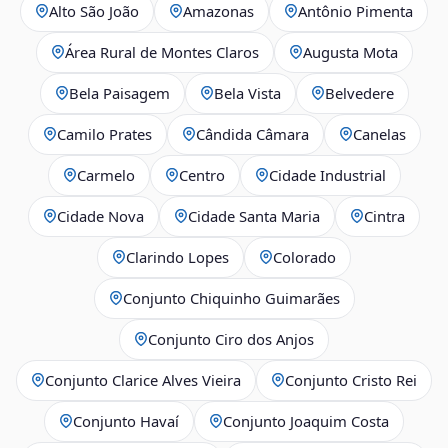
Alto São João
Amazonas
Antônio Pimenta
Área Rural de Montes Claros
Augusta Mota
Bela Paisagem
Bela Vista
Belvedere
Camilo Prates
Cândida Câmara
Canelas
Carmelo
Centro
Cidade Industrial
Cidade Nova
Cidade Santa Maria
Cintra
Clarindo Lopes
Colorado
Conjunto Chiquinho Guimarães
Conjunto Ciro dos Anjos
Conjunto Clarice Alves Vieira
Conjunto Cristo Rei
Conjunto Havaí
Conjunto Joaquim Costa