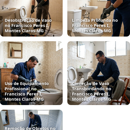
Desobstrução de Vaso
Limpeza Profunda no
no Francisco Peres I,
Francisco Peres I,
Montes Claros‑MG
Montes Claros‑MG
Uso de Equipamento
Correção de Vaso
Profissional no
Transbordando no
Francisco Peres I,
Francisco Peres I,
Montes Claros‑MG
Montes Claros‑MG
Remoção de Objetos no