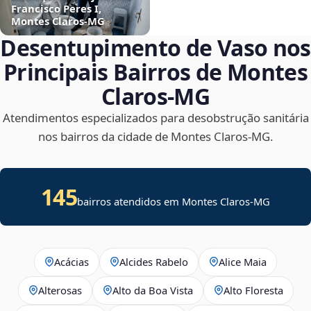
Francisco Peres I,
Montes Claros‑MG
Desentupimento de Vaso nos
Principais Bairros de Montes
Claros‑MG
Atendimentos especializados para desobstrução sanitária
nos bairros da cidade de Montes Claros‑MG.
145
bairros atendidos em Montes Claros-MG
Acácias
Alcides Rabelo
Alice Maia
Alterosas
Alto da Boa Vista
Alto Floresta