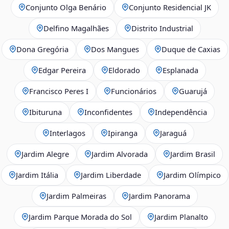
Conjunto Olga Benário
Conjunto Residencial JK
Delfino Magalhães
Distrito Industrial
Dona Gregória
Dos Mangues
Duque de Caxias
Edgar Pereira
Eldorado
Esplanada
Francisco Peres I
Funcionários
Guarujá
Ibituruna
Inconfidentes
Independência
Interlagos
Ipiranga
Jaraguá
Jardim Alegre
Jardim Alvorada
Jardim Brasil
Jardim Itália
Jardim Liberdade
Jardim Olímpico
Jardim Palmeiras
Jardim Panorama
Jardim Parque Morada do Sol
Jardim Planalto