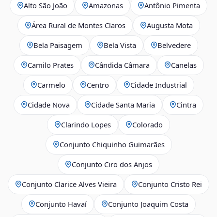
Alto São João
Amazonas
Antônio Pimenta
Área Rural de Montes Claros
Augusta Mota
Bela Paisagem
Bela Vista
Belvedere
Camilo Prates
Cândida Câmara
Canelas
Carmelo
Centro
Cidade Industrial
Cidade Nova
Cidade Santa Maria
Cintra
Clarindo Lopes
Colorado
Conjunto Chiquinho Guimarães
Conjunto Ciro dos Anjos
Conjunto Clarice Alves Vieira
Conjunto Cristo Rei
Conjunto Havaí
Conjunto Joaquim Costa