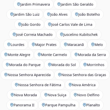
Jardim Primavera
Jardim São Geraldo
Jardim São Luiz
João Alves
João Botelho
João Gordo
José Carlos Vale de Lima
José Correia Machado
Juscelino Kubitschek
Lourdes
Major Prates
Maracanã
Melo
Monte Alegre
Monte Carmelo
Morada da Serra
Morada do Parque
Morada do Sol
Morrinhos
Nossa Senhora Aparecida
Nossa Senhora das Graças
Nossa Senhora de Fátima
Nova América
Nova Morada
Nova Suiça
Novo Delfino
Panorama II
Parque Pampulha
Planalto