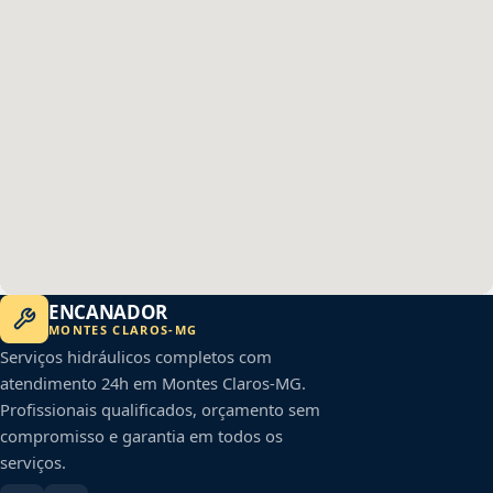
ENCANADOR
MONTES CLAROS
-
MG
Serviços hidráulicos completos com
atendimento 24h em
Montes Claros
-
MG
.
Profissionais qualificados, orçamento sem
compromisso e garantia em todos os
serviços.