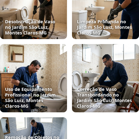
Desobstrução de Vaso
Limpeza Profunda no
no Jardim São Luiz,
Jardim São Luiz, Montes
Montes Claros‑MG
Claros‑MG
Uso de Equipamento
Correção de Vaso
Profissional no Jardim
Transbordando no
São Luiz, Montes
Jardim São Luiz, Montes
Claros‑MG
Claros‑MG
Remoção de Objetos no