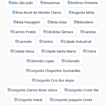
Alto São João
Amazonas
Antônio Pimenta
Área Rural de Montes Claros
Augusta Mota
Bela Paisagem
Bela Vista
Belvedere
Camilo Prates
Cândida Câmara
Canelas
Carmelo
Centro
Cidade Industrial
Cidade Nova
Cidade Santa Maria
Cintra
Clarindo Lopes
Colorado
Conjunto Chiquinho Guimarães
Conjunto Ciro dos Anjos
Conjunto Clarice Alves Vieira
Conjunto Cristo Rei
Conjunto Havaí
Conjunto Joaquim Costa