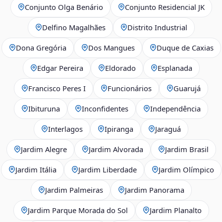
Conjunto Olga Benário
Conjunto Residencial JK
Delfino Magalhães
Distrito Industrial
Dona Gregória
Dos Mangues
Duque de Caxias
Edgar Pereira
Eldorado
Esplanada
Francisco Peres I
Funcionários
Guarujá
Ibituruna
Inconfidentes
Independência
Interlagos
Ipiranga
Jaraguá
Jardim Alegre
Jardim Alvorada
Jardim Brasil
Jardim Itália
Jardim Liberdade
Jardim Olímpico
Jardim Palmeiras
Jardim Panorama
Jardim Parque Morada do Sol
Jardim Planalto