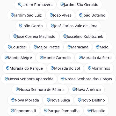
Jardim Primavera
Jardim São Geraldo
Jardim São Luiz
João Alves
João Botelho
João Gordo
José Carlos Vale de Lima
José Correia Machado
Juscelino Kubitschek
Lourdes
Major Prates
Maracanã
Melo
Monte Alegre
Monte Carmelo
Morada da Serra
Morada do Parque
Morada do Sol
Morrinhos
Nossa Senhora Aparecida
Nossa Senhora das Graças
Nossa Senhora de Fátima
Nova América
Nova Morada
Nova Suiça
Novo Delfino
Panorama II
Parque Pampulha
Planalto