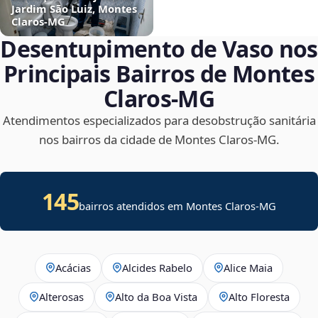
Jardim São Luiz, Montes
Claros‑MG
Desentupimento de Vaso nos
Principais Bairros de Montes
Claros‑MG
Atendimentos especializados para desobstrução sanitária
nos bairros da cidade de Montes Claros‑MG.
145
bairros atendidos em Montes Claros-MG
Acácias
Alcides Rabelo
Alice Maia
Alterosas
Alto da Boa Vista
Alto Floresta