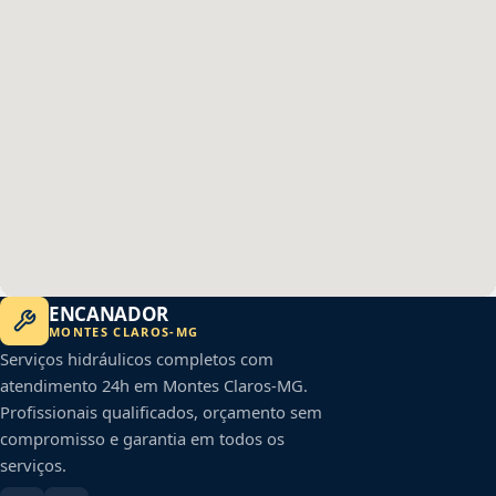
ENCANADOR
MONTES CLAROS
-
MG
Serviços hidráulicos completos com
atendimento 24h em
Montes Claros
-
MG
.
Profissionais qualificados, orçamento sem
compromisso e garantia em todos os
serviços.