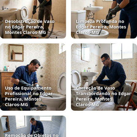
Desobstrução de Vaso
Limpeza Profunda no
no Edgar Pereira,
Edgar Pereira, Montes
Montes Claros‑MG
Claros‑MG
Uso de Equipamento
Correção de Vaso
Profissional no Edgar
Transbordando no Edgar
Pereira, Montes
Pereira, Montes
Claros‑MG
Claros‑MG
Remoção de Objetos no