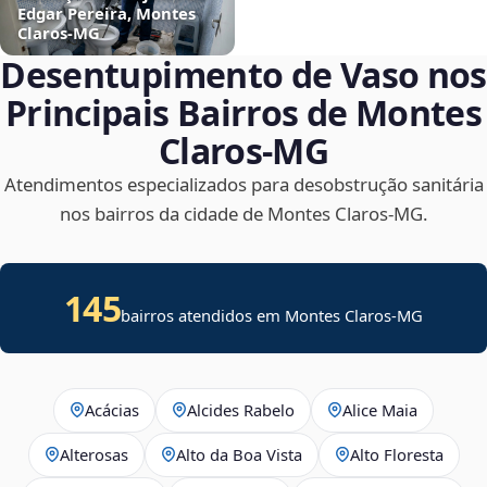
Edgar Pereira, Montes
Claros‑MG
Desentupimento de Vaso nos
Principais Bairros de Montes
Claros‑MG
Atendimentos especializados para desobstrução sanitária
nos bairros da cidade de Montes Claros‑MG.
145
bairros atendidos em Montes Claros-MG
Acácias
Alcides Rabelo
Alice Maia
Alterosas
Alto da Boa Vista
Alto Floresta