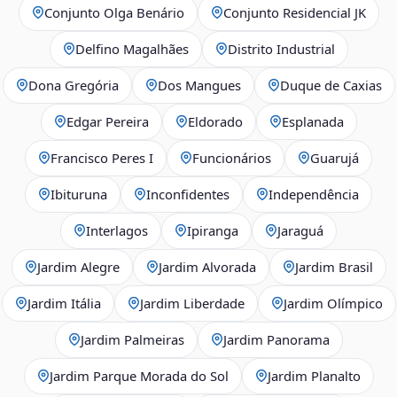
Conjunto Olga Benário
Conjunto Residencial JK
Delfino Magalhães
Distrito Industrial
Dona Gregória
Dos Mangues
Duque de Caxias
Edgar Pereira
Eldorado
Esplanada
Francisco Peres I
Funcionários
Guarujá
Ibituruna
Inconfidentes
Independência
Interlagos
Ipiranga
Jaraguá
Jardim Alegre
Jardim Alvorada
Jardim Brasil
Jardim Itália
Jardim Liberdade
Jardim Olímpico
Jardim Palmeiras
Jardim Panorama
Jardim Parque Morada do Sol
Jardim Planalto