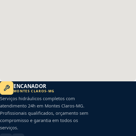
ENCANADOR
MONTES CLAROS
-
MG
Serviços hidráulicos completos com
atendimento 24h em
Montes Claros
-
MG
.
Profissionais qualificados, orçamento sem
compromisso e garantia em todos os
serviços.