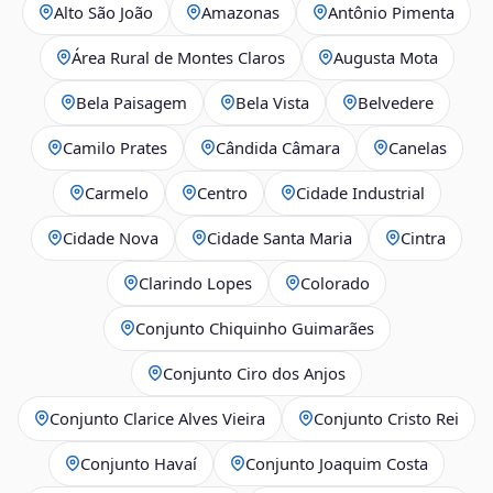
Alto São João
Amazonas
Antônio Pimenta
Área Rural de Montes Claros
Augusta Mota
Bela Paisagem
Bela Vista
Belvedere
Camilo Prates
Cândida Câmara
Canelas
Carmelo
Centro
Cidade Industrial
Cidade Nova
Cidade Santa Maria
Cintra
Clarindo Lopes
Colorado
Conjunto Chiquinho Guimarães
Conjunto Ciro dos Anjos
Conjunto Clarice Alves Vieira
Conjunto Cristo Rei
Conjunto Havaí
Conjunto Joaquim Costa