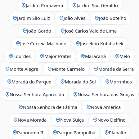
Jardim Primavera
Jardim São Geraldo
Jardim São Luiz
João Alves
João Botelho
João Gordo
José Carlos Vale de Lima
José Correia Machado
Juscelino Kubitschek
Lourdes
Major Prates
Maracanã
Melo
Monte Alegre
Monte Carmelo
Morada da Serra
Morada do Parque
Morada do Sol
Morrinhos
Nossa Senhora Aparecida
Nossa Senhora das Graças
Nossa Senhora de Fátima
Nova América
Nova Morada
Nova Suiça
Novo Delfino
Panorama II
Parque Pampulha
Planalto