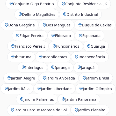
Conjunto Olga Benário
Conjunto Residencial JK
Delfino Magalhães
Distrito Industrial
Dona Gregória
Dos Mangues
Duque de Caxias
Edgar Pereira
Eldorado
Esplanada
Francisco Peres I
Funcionários
Guarujá
Ibituruna
Inconfidentes
Independência
Interlagos
Ipiranga
Jaraguá
Jardim Alegre
Jardim Alvorada
Jardim Brasil
Jardim Itália
Jardim Liberdade
Jardim Olímpico
Jardim Palmeiras
Jardim Panorama
Jardim Parque Morada do Sol
Jardim Planalto