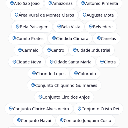
Alto São João
Amazonas
Antônio Pimenta
Área Rural de Montes Claros
Augusta Mota
Bela Paisagem
Bela Vista
Belvedere
Camilo Prates
Cândida Câmara
Canelas
Carmelo
Centro
Cidade Industrial
Cidade Nova
Cidade Santa Maria
Cintra
Clarindo Lopes
Colorado
Conjunto Chiquinho Guimarães
Conjunto Ciro dos Anjos
Conjunto Clarice Alves Vieira
Conjunto Cristo Rei
Conjunto Havaí
Conjunto Joaquim Costa