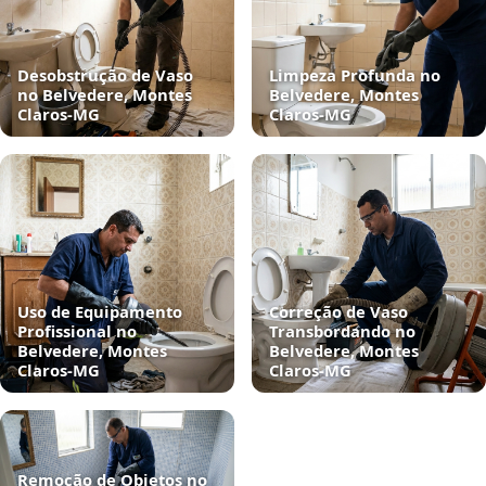
Desobstrução de Vaso
Limpeza Profunda no
no Belvedere, Montes
Belvedere, Montes
Claros‑MG
Claros‑MG
Uso de Equipamento
Correção de Vaso
Profissional no
Transbordando no
Belvedere, Montes
Belvedere, Montes
Claros‑MG
Claros‑MG
Remoção de Objetos no