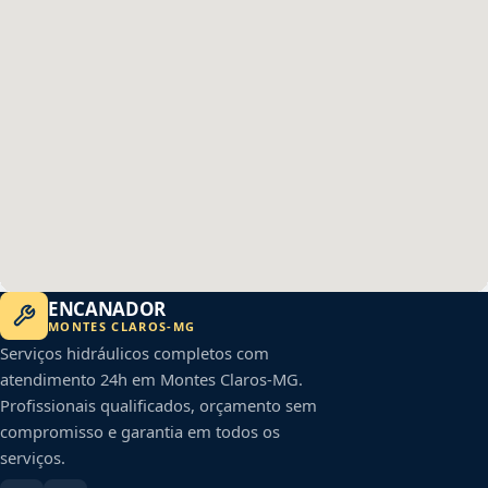
ENCANADOR
MONTES CLAROS
-
MG
Serviços hidráulicos completos com
atendimento 24h em
Montes Claros
-
MG
.
Profissionais qualificados, orçamento sem
compromisso e garantia em todos os
serviços.