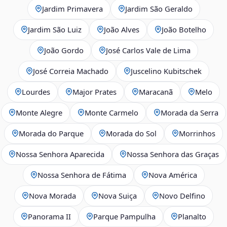
Jardim Primavera
Jardim São Geraldo
Jardim São Luiz
João Alves
João Botelho
João Gordo
José Carlos Vale de Lima
José Correia Machado
Juscelino Kubitschek
Lourdes
Major Prates
Maracanã
Melo
Monte Alegre
Monte Carmelo
Morada da Serra
Morada do Parque
Morada do Sol
Morrinhos
Nossa Senhora Aparecida
Nossa Senhora das Graças
Nossa Senhora de Fátima
Nova América
Nova Morada
Nova Suiça
Novo Delfino
Panorama II
Parque Pampulha
Planalto