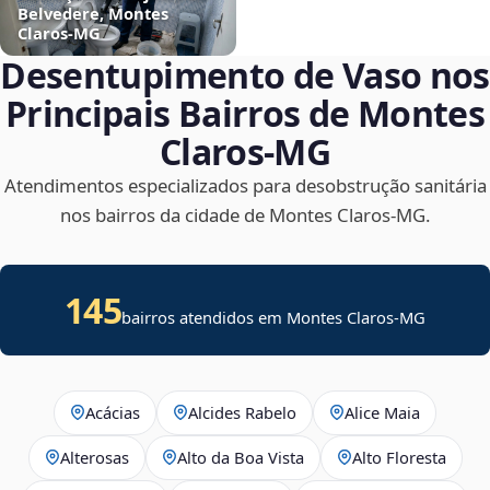
Belvedere, Montes
Claros‑MG
Desentupimento de Vaso nos
Principais Bairros de Montes
Claros‑MG
Atendimentos especializados para desobstrução sanitária
nos bairros da cidade de Montes Claros‑MG.
145
bairros atendidos em Montes Claros-MG
Acácias
Alcides Rabelo
Alice Maia
Alterosas
Alto da Boa Vista
Alto Floresta