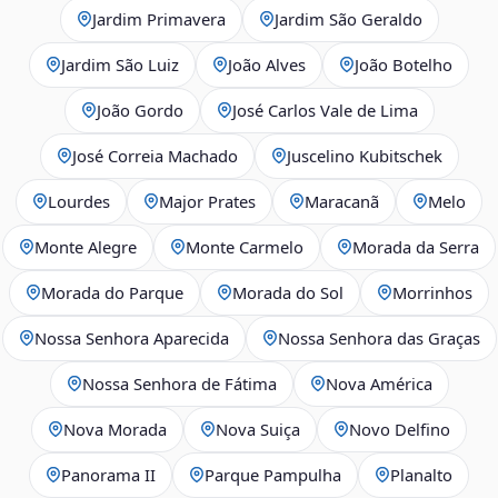
Jardim Primavera
Jardim São Geraldo
Jardim São Luiz
João Alves
João Botelho
João Gordo
José Carlos Vale de Lima
José Correia Machado
Juscelino Kubitschek
Lourdes
Major Prates
Maracanã
Melo
Monte Alegre
Monte Carmelo
Morada da Serra
Morada do Parque
Morada do Sol
Morrinhos
Nossa Senhora Aparecida
Nossa Senhora das Graças
Nossa Senhora de Fátima
Nova América
Nova Morada
Nova Suiça
Novo Delfino
Panorama II
Parque Pampulha
Planalto