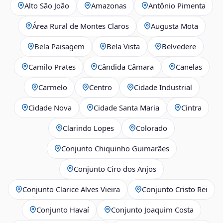
Alto São João
Amazonas
Antônio Pimenta
Área Rural de Montes Claros
Augusta Mota
Bela Paisagem
Bela Vista
Belvedere
Camilo Prates
Cândida Câmara
Canelas
Carmelo
Centro
Cidade Industrial
Cidade Nova
Cidade Santa Maria
Cintra
Clarindo Lopes
Colorado
Conjunto Chiquinho Guimarães
Conjunto Ciro dos Anjos
Conjunto Clarice Alves Vieira
Conjunto Cristo Rei
Conjunto Havaí
Conjunto Joaquim Costa