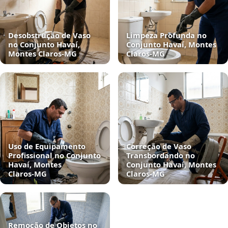
Desobstrução de Vaso
Limpeza Profunda no
no Conjunto Havaí,
Conjunto Havaí, Montes
Montes Claros‑MG
Claros‑MG
Uso de Equipamento
Correção de Vaso
Profissional no Conjunto
Transbordando no
Havaí, Montes
Conjunto Havaí, Montes
Claros‑MG
Claros‑MG
Remoção de Objetos no