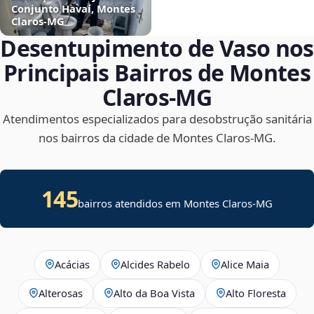
Conjunto Havaí, Montes
Claros‑MG
Desentupimento de Vaso nos
Principais Bairros de Montes
Claros‑MG
Atendimentos especializados para desobstrução sanitária
nos bairros da cidade de Montes Claros‑MG.
145
bairros atendidos em Montes Claros-MG
Acácias
Alcides Rabelo
Alice Maia
Alterosas
Alto da Boa Vista
Alto Floresta