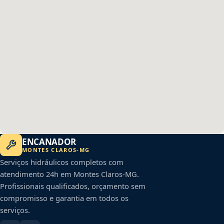
ENCANADOR
MONTES CLAROS
-
MG
Serviços hidráulicos completos com
atendimento 24h em
Montes Claros
-
MG
.
Profissionais qualificados, orçamento sem
compromisso e garantia em todos os
serviços.