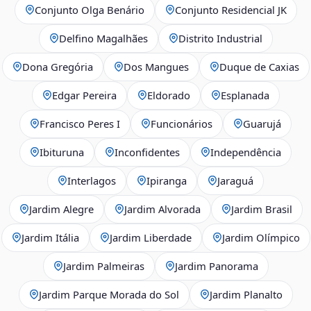
Conjunto Olga Benário
Conjunto Residencial JK
Delfino Magalhães
Distrito Industrial
Dona Gregória
Dos Mangues
Duque de Caxias
Edgar Pereira
Eldorado
Esplanada
Francisco Peres I
Funcionários
Guarujá
Ibituruna
Inconfidentes
Independência
Interlagos
Ipiranga
Jaraguá
Jardim Alegre
Jardim Alvorada
Jardim Brasil
Jardim Itália
Jardim Liberdade
Jardim Olímpico
Jardim Palmeiras
Jardim Panorama
Jardim Parque Morada do Sol
Jardim Planalto