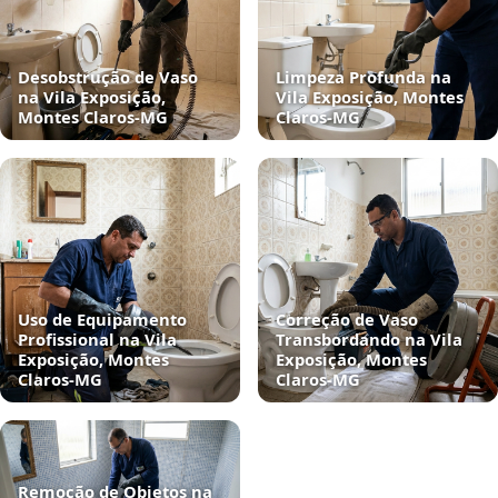
Desobstrução de Vaso
Limpeza Profunda na
na Vila Exposição,
Vila Exposição, Montes
Montes Claros‑MG
Claros‑MG
Uso de Equipamento
Correção de Vaso
Profissional na Vila
Transbordando na Vila
Exposição, Montes
Exposição, Montes
Claros‑MG
Claros‑MG
Remoção de Objetos na