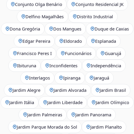
Conjunto Olga Benário
Conjunto Residencial JK
Delfino Magalhães
Distrito Industrial
Dona Gregória
Dos Mangues
Duque de Caxias
Edgar Pereira
Eldorado
Esplanada
Francisco Peres I
Funcionários
Guarujá
Ibituruna
Inconfidentes
Independência
Interlagos
Ipiranga
Jaraguá
Jardim Alegre
Jardim Alvorada
Jardim Brasil
Jardim Itália
Jardim Liberdade
Jardim Olímpico
Jardim Palmeiras
Jardim Panorama
Jardim Parque Morada do Sol
Jardim Planalto