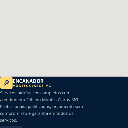
ENCANADOR
MONTES CLAROS
-
MG
Serviços hidráulicos completos com
atendimento 24h em
Montes Claros
-
MG
.
Profissionais qualificados, orçamento sem
compromisso e garantia em todos os
serviços.