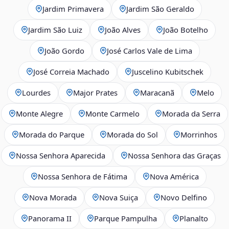
Jardim Primavera
Jardim São Geraldo
Jardim São Luiz
João Alves
João Botelho
João Gordo
José Carlos Vale de Lima
José Correia Machado
Juscelino Kubitschek
Lourdes
Major Prates
Maracanã
Melo
Monte Alegre
Monte Carmelo
Morada da Serra
Morada do Parque
Morada do Sol
Morrinhos
Nossa Senhora Aparecida
Nossa Senhora das Graças
Nossa Senhora de Fátima
Nova América
Nova Morada
Nova Suiça
Novo Delfino
Panorama II
Parque Pampulha
Planalto