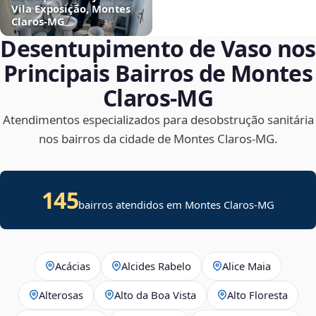
Vila Exposição, Montes
Claros‑MG
Desentupimento de Vaso nos
Principais Bairros de Montes
Claros‑MG
Atendimentos especializados para desobstrução sanitária
nos bairros da cidade de Montes Claros‑MG.
145
bairros atendidos em Montes Claros-MG
Acácias
Alcides Rabelo
Alice Maia
Alterosas
Alto da Boa Vista
Alto Floresta