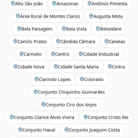
Alto São João
Amazonas
Antônio Pimenta
Área Rural de Montes Claros
Augusta Mota
Bela Paisagem
Bela Vista
Belvedere
Camilo Prates
Cândida Câmara
Canelas
Carmelo
Centro
Cidade Industrial
Cidade Nova
Cidade Santa Maria
Cintra
Clarindo Lopes
Colorado
Conjunto Chiquinho Guimarães
Conjunto Ciro dos Anjos
Conjunto Clarice Alves Vieira
Conjunto Cristo Rei
Conjunto Havaí
Conjunto Joaquim Costa