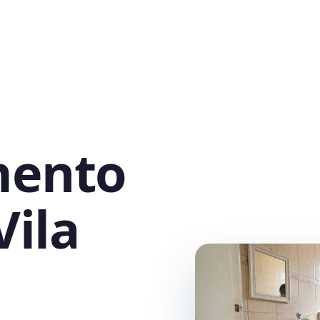
mento
Vila