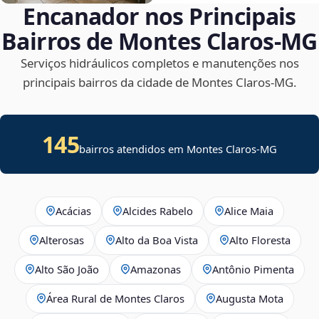
Encanador nos Principais
Bairros de Montes Claros‑MG
Serviços hidráulicos completos e manutenções nos
principais bairros da cidade de Montes Claros‑MG.
145
bairros atendidos em Montes Claros-MG
Acácias
Alcides Rabelo
Alice Maia
Alterosas
Alto da Boa Vista
Alto Floresta
Alto São João
Amazonas
Antônio Pimenta
Área Rural de Montes Claros
Augusta Mota