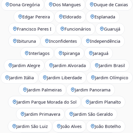
Dona Gregória
Dos Mangues
Duque de Caxias
Edgar Pereira
Eldorado
Esplanada
Francisco Peres I
Funcionários
Guarujá
Ibituruna
Inconfidentes
Independência
Interlagos
Ipiranga
Jaraguá
Jardim Alegre
Jardim Alvorada
Jardim Brasil
Jardim Itália
Jardim Liberdade
Jardim Olímpico
Jardim Palmeiras
Jardim Panorama
Jardim Parque Morada do Sol
Jardim Planalto
Jardim Primavera
Jardim São Geraldo
Jardim São Luiz
João Alves
João Botelho