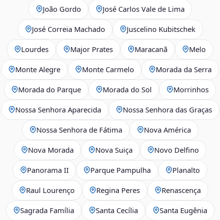
João Gordo
José Carlos Vale de Lima
José Correia Machado
Juscelino Kubitschek
Lourdes
Major Prates
Maracanã
Melo
Monte Alegre
Monte Carmelo
Morada da Serra
Morada do Parque
Morada do Sol
Morrinhos
Nossa Senhora Aparecida
Nossa Senhora das Graças
Nossa Senhora de Fátima
Nova América
Nova Morada
Nova Suiça
Novo Delfino
Panorama II
Parque Pampulha
Planalto
Raul Lourenço
Regina Peres
Renascença
Sagrada Família
Santa Cecília
Santa Eugênia