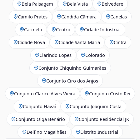
Bela Paisagem
Bela Vista
Belvedere
Camilo Prates
Cândida Câmara
Canelas
Carmelo
Centro
Cidade Industrial
Cidade Nova
Cidade Santa Maria
Cintra
Clarindo Lopes
Colorado
Conjunto Chiquinho Guimarães
Conjunto Ciro dos Anjos
Conjunto Clarice Alves Vieira
Conjunto Cristo Rei
Conjunto Havaí
Conjunto Joaquim Costa
Conjunto Olga Benário
Conjunto Residencial JK
Delfino Magalhães
Distrito Industrial