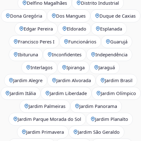
Delfino Magalhães
Distrito Industrial
Dona Gregória
Dos Mangues
Duque de Caxias
Edgar Pereira
Eldorado
Esplanada
Francisco Peres I
Funcionários
Guarujá
Ibituruna
Inconfidentes
Independência
Interlagos
Ipiranga
Jaraguá
Jardim Alegre
Jardim Alvorada
Jardim Brasil
Jardim Itália
Jardim Liberdade
Jardim Olímpico
Jardim Palmeiras
Jardim Panorama
Jardim Parque Morada do Sol
Jardim Planalto
Jardim Primavera
Jardim São Geraldo