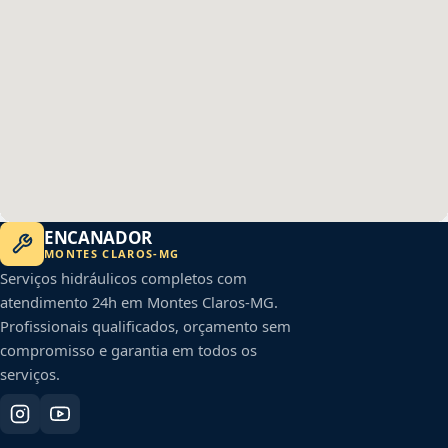
ENCANADOR
MONTES CLAROS
-
MG
Serviços hidráulicos completos com
atendimento 24h em
Montes Claros
-
MG
.
Profissionais qualificados, orçamento sem
compromisso e garantia em todos os
serviços.