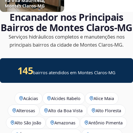
na Vila Mauricéia,
Montes Claros‑MG
Encanador nos Principais
Bairros de Montes Claros‑MG
Serviços hidráulicos completos e manutenções nos
principais bairros da cidade de Montes Claros‑MG.
145
bairros atendidos em Montes Claros-MG
Acácias
Alcides Rabelo
Alice Maia
Alterosas
Alto da Boa Vista
Alto Floresta
Alto São João
Amazonas
Antônio Pimenta