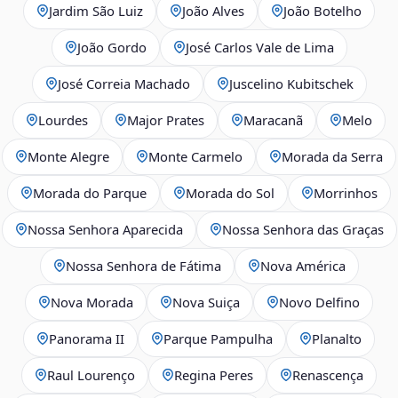
Jardim São Luiz
João Alves
João Botelho
João Gordo
José Carlos Vale de Lima
José Correia Machado
Juscelino Kubitschek
Lourdes
Major Prates
Maracanã
Melo
Monte Alegre
Monte Carmelo
Morada da Serra
Morada do Parque
Morada do Sol
Morrinhos
Nossa Senhora Aparecida
Nossa Senhora das Graças
Nossa Senhora de Fátima
Nova América
Nova Morada
Nova Suiça
Novo Delfino
Panorama II
Parque Pampulha
Planalto
Raul Lourenço
Regina Peres
Renascença