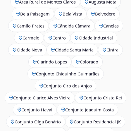
Área Rural de Montes Claros
Augusta Mota
Bela Paisagem
Bela Vista
Belvedere
Camilo Prates
Cândida Câmara
Canelas
Carmelo
Centro
Cidade Industrial
Cidade Nova
Cidade Santa Maria
Cintra
Clarindo Lopes
Colorado
Conjunto Chiquinho Guimarães
Conjunto Ciro dos Anjos
Conjunto Clarice Alves Vieira
Conjunto Cristo Rei
Conjunto Havaí
Conjunto Joaquim Costa
Conjunto Olga Benário
Conjunto Residencial JK