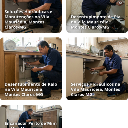
Soluções Hidráulicas e
Manutenções na Vila
Desentupimento de Pia
Mauricéia, Montes
na Vila Mauricéia,
Claros‑MG
Montes Claros‑MG
Desentupimento de Ralo
Serviços Hidráulicos na
na Vila Mauricéia,
Vila Mauricéia, Montes
Montes Claros‑MG
Claros‑MG
Encanador Perto de Mim